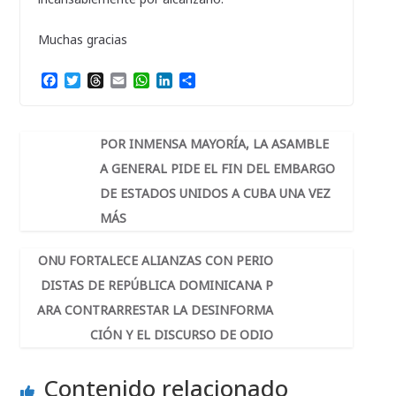
Muchas gracias
F
T
T
E
W
L
C
a
w
h
m
h
i
o
c
i
r
a
a
n
m
e
t
e
i
t
k
p
b
t
a
l
s
e
a
POR INMENSA MAYORÍA, LA ASAMBLE
o
e
d
A
d
r
A GENERAL PIDE EL FIN DEL EMBARGO
o
r
s
p
I
t
k
p
n
i
DE ESTADOS UNIDOS A CUBA UNA VEZ
r
MÁS
ONU FORTALECE ALIANZAS CON PERIO
DISTAS DE REPÚBLICA DOMINICANA P
ARA CONTRARRESTAR LA DESINFORMA
CIÓN Y EL DISCURSO DE ODIO
Contenido relacionado