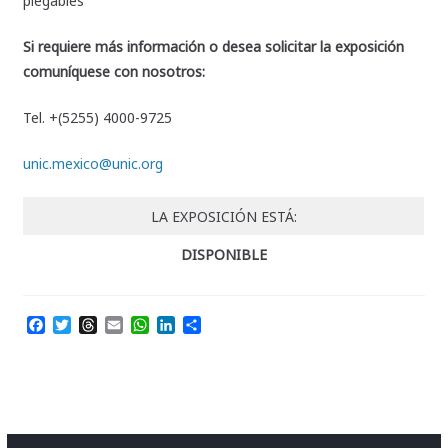
plegables
Si requiere más información o desea solicitar la exposición
comuníquese con nosotros:
Tel. +(5255) 4000-9725
unic.mexico@unic.org
LA EXPOSICIÓN ESTÁ:
DISPONIBLE
F
T
T
E
W
L
C
a
w
h
m
h
i
o
c
i
r
a
a
n
m
e
t
e
i
t
k
p
b
t
a
l
s
e
a
o
e
d
A
d
r
o
r
s
p
I
t