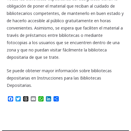
obligación de poner el material que reciban al cuidado de
bibliotecarios competentes, de mantenerlo en buen estado y
de hacerlo accesible al público gratuitamente en horas
convenientes. Asimismo, se espera que faciliten el material a
través de préstamos entre bibliotecas o mediante
fotocopias a los usuarios que se encuentren dentro de una
zona y que no puedan visitar fácilmente la biblioteca
depositaria de que se trate.
Se puede obtener mayor información sobre bibliotecas
depositarias en Instrucciones para las Bibliotecas
Depositarias.
F
T
T
E
W
L
C
a
w
h
m
h
i
o
c
i
r
a
a
n
m
e
t
e
i
t
k
p
b
t
a
l
s
e
a
o
e
d
A
d
r
o
r
s
p
I
t