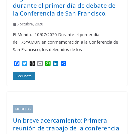
durante el primer día de debate de
la Conferencia de San Francisco.
8 octubre, 2020
El Mundo.- 10/07/2020 Durante el primer día
del 75YAMUN en conmemoración a la Conferencia de
San Francisco, los delegados de los
F
T
T
E
W
L
C
a
w
h
m
h
i
o
c
i
r
a
a
n
m
Leer nota
e
t
e
i
t
k
p
b
t
a
l
s
e
a
o
e
d
A
d
r
o
r
s
p
I
t
k
p
n
i
r
MODELOS
Un breve acercamiento; Primera
reunión de trabajo de la conferencia