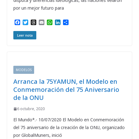
disputa y diferencias ideológicas, las naciones velaron
por un mejor futuro para
F
T
T
E
W
L
C
a
w
h
m
h
i
o
c
i
r
a
a
n
m
Leer nota
e
t
e
i
t
k
p
b
t
a
l
s
e
a
o
e
d
A
d
r
o
r
s
p
I
t
k
p
n
i
r
MODELOS
Arranca la 75YAMUN, el Modelo en
Conmemoración del 75 Aniversario
de la ONU
6 octubre, 2020
El Mundo*.- 10/07/2020 El Modelo en Conmemoración
del 75 aniversario de la creación de la ONU, organizado
por GlobalMuners, inició