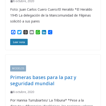
8 octubre, 2020
Foto: Juan Carlos Cuero Cuero/El Heraldo *El Heraldo
1945 La delegación de la Mancomunidad de Filipinas
solicitó a sus pares
F
T
T
E
W
L
C
a
w
h
m
h
i
o
c
i
r
a
a
n
m
Leer nota
e
t
e
i
t
k
p
b
t
a
l
s
e
a
o
e
d
A
d
r
o
r
s
p
I
t
k
p
n
i
r
MODELOS
Primeras bases para la paz y
seguridad mundial
8 octubre, 2020
Por Hannia Turrubiartes/ La Tribuna* *Pese a la