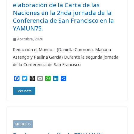
elaboración de la Carta de las
Naciones en la 2nda jornada de la
Conferencia de San Francisco en la
YAMUN75.
9 octubre, 2020
Redacción el Mundo.– (Daniella Carmona, Mariana
Astengo y Paulina García) Durante la segunda jornada
de la Conferencia de San Francisco
F
T
T
E
W
L
C
a
w
h
m
h
i
o
c
i
r
a
a
n
m
Leer nota
e
t
e
i
t
k
p
b
t
a
l
s
e
a
o
e
d
A
d
r
o
r
s
p
I
t
k
p
n
i
r
MODELOS