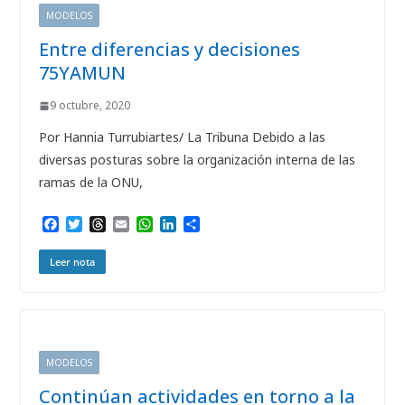
MODELOS
Entre diferencias y decisiones
75YAMUN
9 octubre, 2020
Por Hannia Turrubiartes/ La Tribuna Debido a las
diversas posturas sobre la organización interna de las
ramas de la ONU,
F
T
T
E
W
L
C
a
w
h
m
h
i
o
c
i
r
a
a
n
m
Leer nota
e
t
e
i
t
k
p
b
t
a
l
s
e
a
o
e
d
A
d
r
o
r
s
p
I
t
k
p
n
i
r
MODELOS
Continúan actividades en torno a la