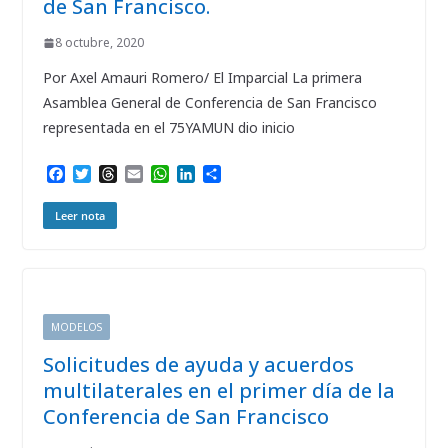
de San Francisco.
8 octubre, 2020
Por Axel Amauri Romero/ El Imparcial La primera
Asamblea General de Conferencia de San Francisco
representada en el 75YAMUN dio inicio
F
T
T
E
W
L
C
a
w
h
m
h
i
o
c
i
r
a
a
n
m
Leer nota
e
t
e
i
t
k
p
b
t
a
l
s
e
a
o
e
d
A
d
r
o
r
s
p
I
t
k
p
n
i
r
MODELOS
Solicitudes de ayuda y acuerdos
multilaterales en el primer día de la
Conferencia de San Francisco