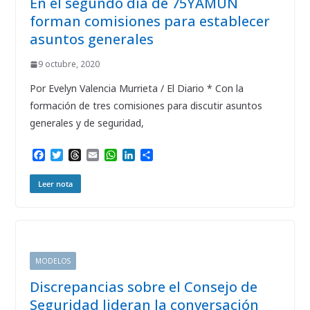
En el segundo día de 75YAMUN
forman comisiones para establecer
asuntos generales
9 octubre, 2020
Por Evelyn Valencia Murrieta / El Diario * Con la
formación de tres comisiones para discutir asuntos
generales y de seguridad,
F
T
T
E
W
L
C
a
w
h
m
h
i
o
c
i
r
a
a
n
m
Leer nota
e
t
e
i
t
k
p
b
t
a
l
s
e
a
o
e
d
A
d
r
o
r
s
p
I
t
k
p
n
i
r
MODELOS
Discrepancias sobre el Consejo de
Seguridad lideran la conversación