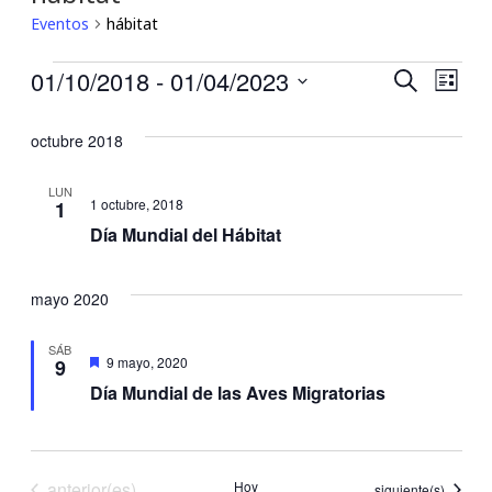
Eventos
hábitat
Eventos
01/10/2018
 - 
01/04/2023
Búsqu
Nav
Buscar
Lista
Seleccionar
de
y
fecha.
octubre 2018
vis
navega
LUN
de
1 octubre, 2018
1
de
Día Mundial del Hábitat
Eve
vistas
mayo 2020
de
Event
SÁB
Destacadas
9 mayo, 2020
9
Día Mundial de las Aves Migratorias
Eventos
anterior(es)
Hoy
Eventos
siguiente(s)