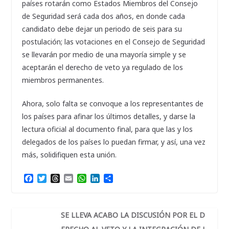
países rotarán como Estados Miembros del Consejo
de Seguridad será cada dos años, en donde cada
candidato debe dejar un periodo de seis para su
postulación; las votaciones en el Consejo de Seguridad
se llevarán por medio de una mayoría simple y se
aceptarán el derecho de veto ya regulado de los
miembros permanentes.
Ahora, solo falta se convoque a los representantes de
los países para afinar los últimos detalles, y darse la
lectura oficial al documento final, para que las y los
delegados de los países lo puedan firmar, y así, una vez
más, solidifiquen esta unión.
F
T
T
E
W
L
C
a
w
h
m
h
i
o
c
i
r
a
a
n
m
e
t
e
i
t
k
p
b
t
a
l
s
e
a
SE LLEVA ACABO LA DISCUSIÓN POR EL D
o
e
d
A
d
r