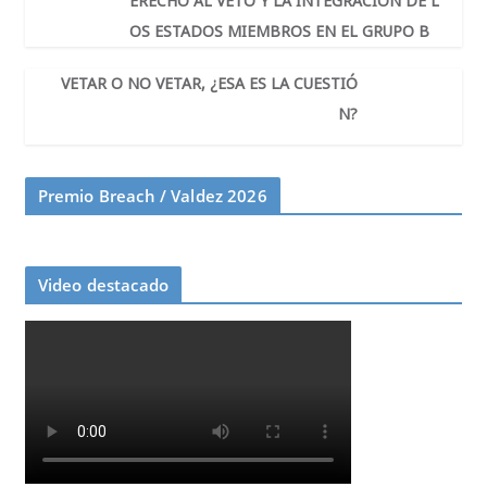
ERECHO AL VETO Y LA INTEGRACIÓN DE L
o
r
s
p
I
t
k
p
n
i
OS ESTADOS MIEMBROS EN EL GRUPO B
r
VETAR O NO VETAR, ¿ESA ES LA CUESTIÓ
N?
Premio Breach / Valdez 2026
Video destacado