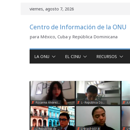
Saltar
viernes, agosto 7, 2026
al
contenido
Centro de Información de la ONU
para México, Cuba y República Dominicana
LA ONU
EL CINU
RECURSOS