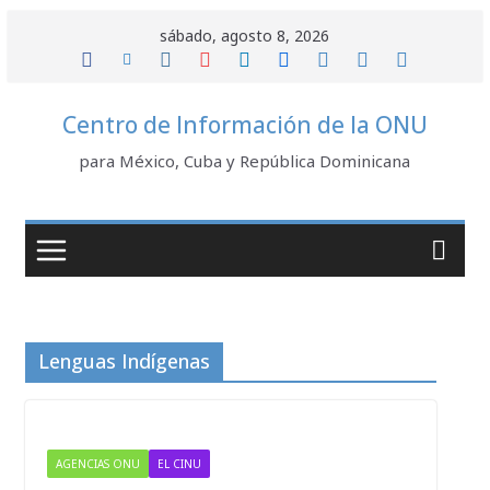
Saltar
sábado, agosto 8, 2026
al
contenido
Centro de Información de la ONU
para México, Cuba y República Dominicana
Lenguas Indígenas
AGENCIAS ONU
EL CINU