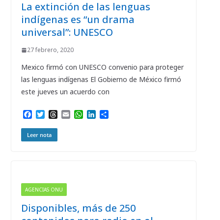
La extinción de las lenguas
indígenas es “un drama
universal”: UNESCO
27 febrero, 2020
Mexico firmó con UNESCO convenio para proteger
las lenguas indígenas El Gobierno de México firmó
este jueves un acuerdo con
F
T
T
E
W
L
C
a
w
h
m
h
i
o
c
i
r
a
a
n
m
Leer nota
e
t
e
i
t
k
p
b
t
a
l
s
e
a
o
e
d
A
d
r
o
r
s
p
I
t
k
p
n
i
r
AGENCIAS ONU
Disponibles, más de 250