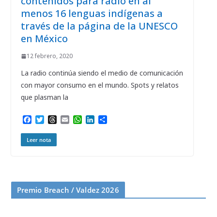
contenidos para radio en al
menos 16 lenguas indígenas a
través de la página de la UNESCO
en México
12 febrero, 2020
La radio continúa siendo el medio de comunicación
con mayor consumo en el mundo. Spots y relatos
que plasman la
F
T
T
E
W
L
C
a
w
h
m
h
i
o
c
i
r
a
a
n
m
Leer nota
e
t
e
i
t
k
p
b
t
a
l
s
e
a
o
e
d
A
d
r
o
r
s
p
I
t
k
p
n
i
r
Premio Breach / Valdez 2026