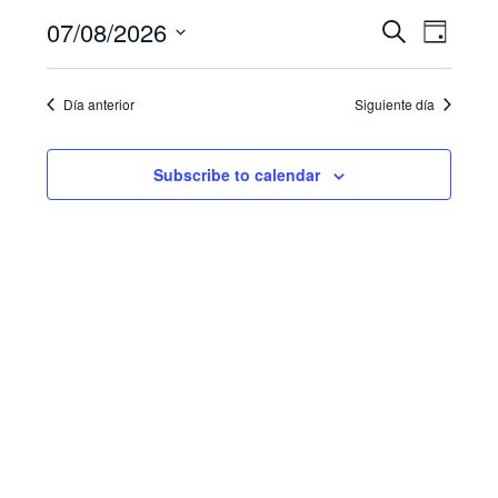
t
N
B
07/08/2026
i
7
B
D
c
u
a
e
S
í
ú
agosto,
s
a
e
v
c
Día anterior
Siguiente día
s
l
2026
a
e
e
r
q
g
c
Subscribe to calendar
u
c
a
i
e
c
o
i
d
n
a
ó
a
r
n
f
y
d
e
n
c
e
h
a
v
a