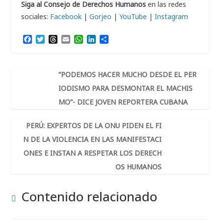
Siga al Consejo de Derechos Humanos
en las redes
sociales:
Facebook
|
Gorjeo
|
YouTube
|
Instagram
F
T
T
E
W
L
C
a
w
h
m
h
i
o
c
i
r
a
a
n
m
e
t
e
i
t
k
p
b
t
a
l
s
e
a
“PODEMOS HACER MUCHO DESDE EL PER
o
e
d
A
d
r
IODISMO PARA DESMONTAR EL MACHIS
o
r
s
p
I
t
k
p
n
i
MO”- DICE JOVEN REPORTERA CUBANA
r
PERÚ: EXPERTOS DE LA ONU PIDEN EL FI
N DE LA VIOLENCIA EN LAS MANIFESTACI
ONES E INSTAN A RESPETAR LOS DERECH
OS HUMANOS
Contenido relacionado