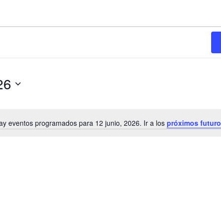
26
ay eventos programados para 12 junio, 2026. Ir a los
próximos futur
N
o
t
i
c
e