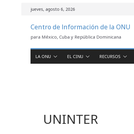
Saltar
jueves, agosto 6, 2026
al
contenido
Centro de Información de la ONU
para México, Cuba y República Dominicana
LA ONU
EL CINU
RECURSOS
UNINTER