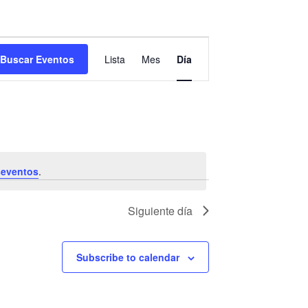
N
Buscar Eventos
Lista
Mes
Día
a
v
e
g
a
seventos
.
c
i
Siguiente día
ó
n
Subscribe to calendar
d
e