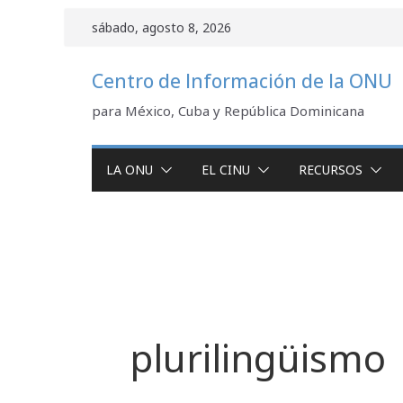
Saltar
sábado, agosto 8, 2026
al
contenido
Centro de Información de la ONU
para México, Cuba y República Dominicana
LA ONU
EL CINU
RECURSOS
plurilingüismo