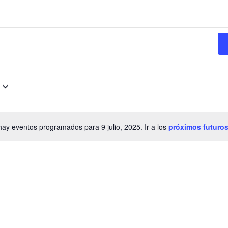
ay eventos programados para 9 julio, 2025. Ir a los
próximos futuro
N
o
t
i
c
e