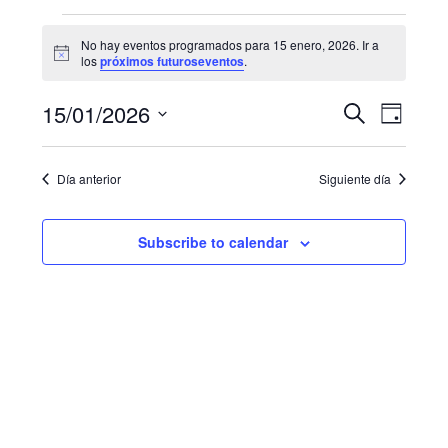
Eventos
No hay eventos programados para 15 enero, 2026. Ir a
N
for
los
próximos futuroseventos
.
o
t
15
N
B
15/01/2026
i
B
D
c
u
a
enero,
e
S
í
ú
s
a
e
v
c
2026
Día anterior
Siguiente día
s
l
a
e
e
r
q
g
c
Subscribe to calendar
u
c
a
i
e
c
o
i
d
n
a
ó
a
r
n
f
y
d
e