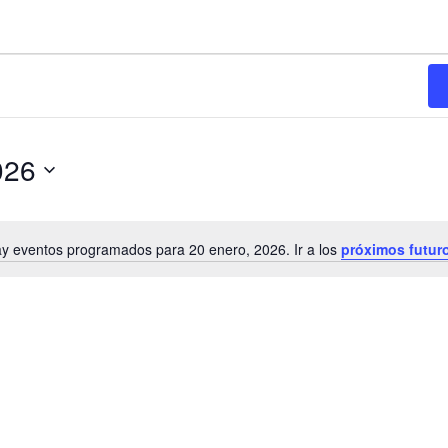
026
y eventos programados para 20 enero, 2026. Ir a los
próximos futur
N
o
t
i
c
e