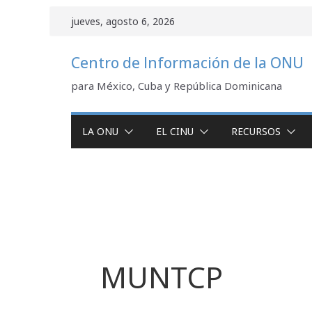
Saltar
jueves, agosto 6, 2026
al
contenido
Centro de Información de la ONU
para México, Cuba y República Dominicana
LA ONU
EL CINU
RECURSOS
MUNTCP