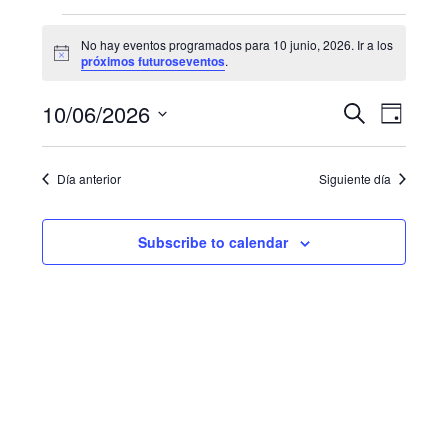
Eventos
No hay eventos programados para 10 junio, 2026. Ir a los
N
for
próximos futuroseventos
.
o
t
10
N
B
10/06/2026
i
B
D
c
u
a
junio,
e
S
í
ú
s
a
e
v
c
2026
Día anterior
Siguiente día
s
l
a
e
e
r
q
g
c
Subscribe to calendar
u
c
a
i
e
c
o
i
d
n
a
ó
a
r
n
f
y
d
e