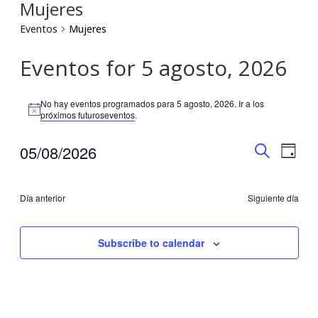
Mujeres
Eventos
Mujeres
Eventos for 5 agosto, 2026
No hay eventos programados para 5 agosto, 2026. Ir a los
Notice
próximos futuroseventos
.
Búsqu
Nav
05/08/2026
Día
Buscar
Seleccionar
de
y
fecha.
vis
Día anterior
Siguiente día
navega
de
de
Subscribe to calendar
Eve
vistas
de