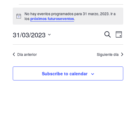
Eventos
No hay eventos programados para 31 marzo, 2023. Ir a
N
for
los
próximos futuroseventos
.
o
t
31
N
B
31/03/2023
i
B
D
c
u
a
marzo,
e
S
í
ú
s
a
e
v
c
2023
Día anterior
Siguiente día
s
l
a
e
e
r
q
g
c
Subscribe to calendar
u
c
a
i
e
c
o
i
d
n
a
ó
a
r
n
f
y
d
e