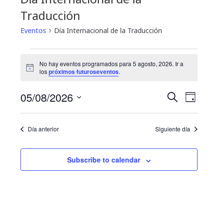
Traducción
Eventos
Día Internacional de la Traducción
Eventos
No hay eventos programados para 5 agosto, 2026. Ir a
N
for
los
próximos futuroseventos
.
o
t
5
N
B
05/08/2026
i
B
D
c
u
a
agosto,
e
S
í
ú
s
a
e
v
c
2026
Día anterior
Siguiente día
s
l
a
e
e
r
q
g
c
Subscribe to calendar
u
c
a
i
e
c
o
i
d
n