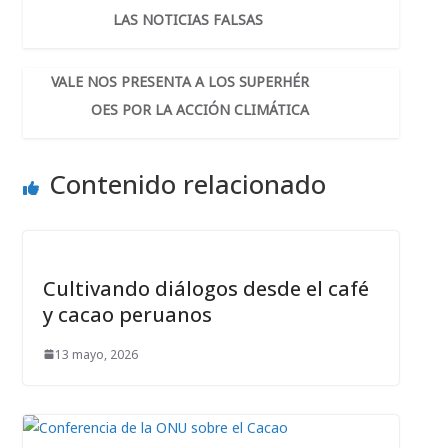
o
e
d
A
d
r
LAS NOTICIAS FALSAS
o
r
s
p
I
t
k
p
n
i
r
VALE NOS PRESENTA A LOS SUPERHÉR
OES POR LA ACCIÓN CLIMÁTICA
Contenido relacionado
Cultivando diálogos desde el café
y cacao peruanos
13 mayo, 2026