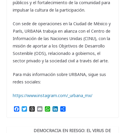
públicos y el fortalecimiento de la comunidad para
impulsar la cultura de la participación.
Con sede de operaciones en la Ciudad de México y
París, URBANA trabaja en alianza con el Centro de
Información de las Naciones Unidas (CINU), con la
misión de aportar a los Objetivos de Desarrollo
Sostenible (ODS), relacionado a gobiernos, el
sector privado y la sociedad civil a través del arte.
Para más información sobre URBANA, sigue sus
redes sociales:
https://www.instagram.com/_urbana_mx/
F
T
T
E
W
L
C
a
w
h
m
h
i
o
c
i
r
a
a
n
m
e
t
e
i
t
k
p
b
t
a
l
s
e
a
DEMOCRACIA EN RIESGO: EL VIRUS DE