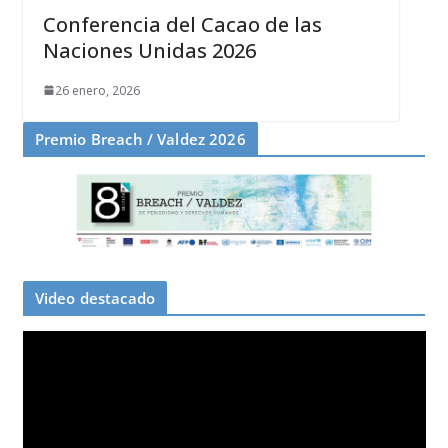
Conferencia del Cacao de las
Naciones Unidas 2026
26 enero, 2026
Premio Breach / Valdez 2026
Video destacado
R
e
p
r
o