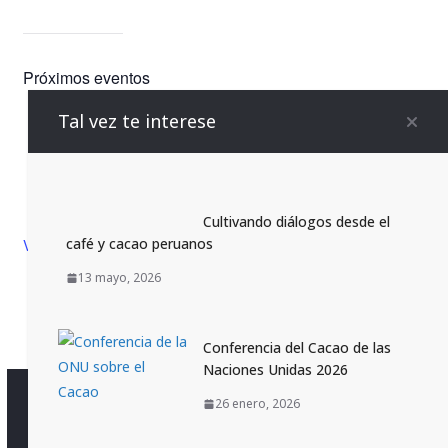
Próximos eventos
Tal vez te interese
septiembre 29 @ 8:00 am
-
octubre 1 @ 5:00 pm
SEP
29
Modelo ONU: COPÁNMUN 2026
octubre 22 @ 8:00 am
-
octubre 23 @ 5:00 pm
OCT
22
Modelo ONU: CHAMPALMUN 2026
Cultivando diálogos desde el
café y cacao peruanos
Ver calendario
13 mayo, 2026
Conferencia del Cacao de las
Naciones Unidas 2026
26 enero, 2026
Copyright © 2026
Centro de Información de la ONU
.
Todos los derechos reservados.