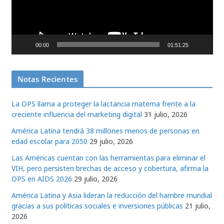
d
u
c
00:00
01:51:25
t
o
r
Notas Recientes
d
e
La OPS llama a proteger la lactancia materna frente a la
v
creciente influencia del marketing digital
31 julio, 2026
í
América Latina tendrá 38 millones menos de personas en
d
edad escolar para 2050
29 julio, 2026
e
Las Américas cuentan con las herramientas para eliminar el
o
VIH, pero persisten brechas de acceso y cobertura, afirma la
OPS en AIDS 2026
29 julio, 2026
América Latina y Asia lideran la reducción del hambre mundial
gracias a sus políticas sociales e inversiones públicas
21 julio,
2026