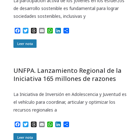
La participación activa de los jóvenes en los esfuerzos
de desarrollo sostenible es fundamental para lograr
sociedades sostenibles, inclusivas y
F
T
T
E
W
L
C
a
w
h
m
h
i
o
c
i
r
a
a
n
m
Leer nota
e
t
e
i
t
k
p
b
t
a
l
s
e
a
o
e
d
A
d
r
o
r
s
p
I
t
UNFPA. Lanzamiento Regional de la
k
p
n
i
r
Iniciativa 165 millones de razones
La Iniciativa de Inversión en Adolescencia y Juventud es
el vehículo para coordinar, articular y optimizar los
recursos regionales a
F
T
T
E
W
L
C
a
w
h
m
h
i
o
c
i
r
a
a
n
m
Leer nota