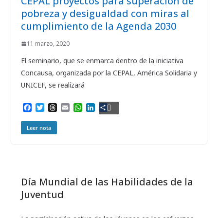
CEPAL proyectos para superación de
pobreza y desigualdad con miras al
cumplimiento de la Agenda 2030
11 marzo, 2020
El seminario, que se enmarca dentro de la iniciativa
Concausa, organizada por la CEPAL, América Solidaria y
UNICEF, se realizará
F
T
T
E
W
L
C
a
w
h
m
h
i
o
c
i
r
a
a
n
m
Leer nota
e
t
e
i
t
k
p
b
t
a
l
s
e
a
o
e
d
A
d
r
o
r
s
p
I
t
k
p
n
i
r
Día Mundial de las Habilidades de la
Juventud