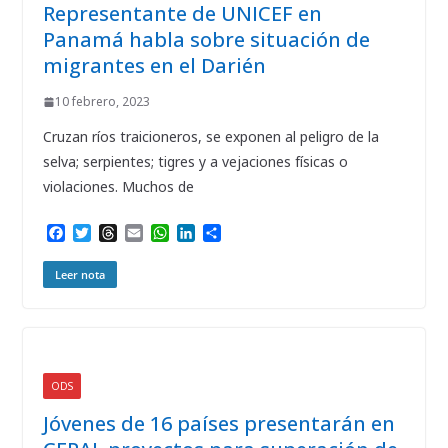
Representante de UNICEF en
Panamá habla sobre situación de
migrantes en el Darién
10 febrero, 2023
Cruzan ríos traicioneros, se exponen al peligro de la
selva; serpientes; tigres y a vejaciones físicas o
violaciones. Muchos de
F
T
T
E
W
L
C
a
w
h
m
h
i
o
c
i
r
a
a
n
m
Leer nota
e
t
e
i
t
k
p
b
t
a
l
s
e
a
o
e
d
A
d
r
o
r
s
p
I
t
k
p
n
i
r
ODS
Jóvenes de 16 países presentarán en