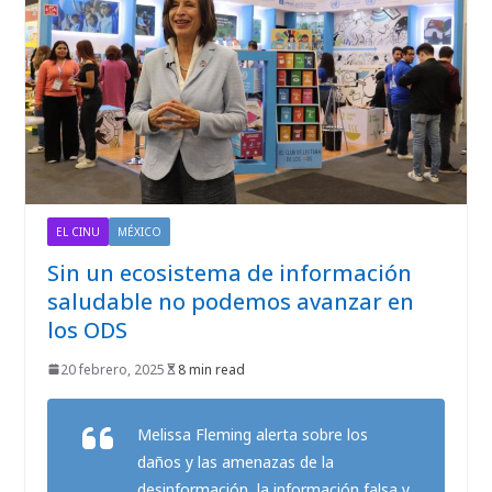
EL CINU
MÉXICO
Sin un ecosistema de información
saludable no podemos avanzar en
los ODS
20 febrero, 2025
8 min read
Melissa Fleming alerta sobre los
daños y las amenazas de la
desinformación, la información falsa y