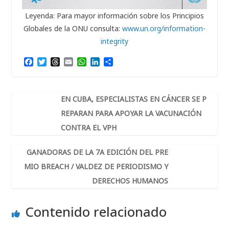
Leyenda: Para mayor información sobre los Principios
Globales de la ONU consulta:
www.un.org/information-
integrity
F
T
T
E
W
L
C
a
w
h
m
h
i
o
c
i
r
a
a
n
m
e
t
e
i
t
k
p
b
t
a
l
s
e
a
EN CUBA, ESPECIALISTAS EN CÁNCER SE P
o
e
d
A
d
r
REPARAN PARA APOYAR LA VACUNACIÓN
o
r
s
p
I
t
k
p
n
i
CONTRA EL VPH
r
GANADORAS DE LA 7A EDICIÓN DEL PRE
MIO BREACH / VALDEZ DE PERIODISMO Y
DERECHOS HUMANOS
Contenido relacionado