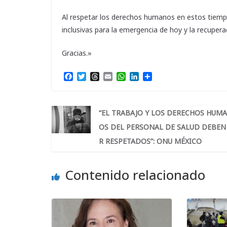
Al respetar los derechos humanos en estos tiempo
inclusivas para la emergencia de hoy y la recuper
Gracias.»
F
T
T
E
W
L
C
a
w
h
m
h
i
o
c
i
r
a
a
n
m
e
t
e
i
t
k
p
b
t
a
l
s
e
a
“EL TRABAJO Y LOS DERECHOS HUM
o
e
d
A
d
r
OS DEL PERSONAL DE SALUD DEBEN
o
r
s
p
I
t
k
p
n
i
R RESPETADOS”: ONU MÉXICO
r
Contenido relacionado