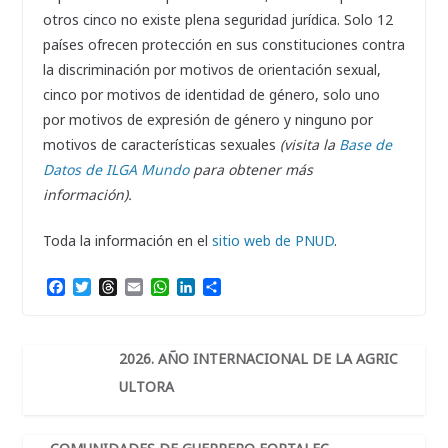
otros cinco no existe plena seguridad jurídica. Solo 12
países ofrecen protección en sus constituciones contra
la discriminación por motivos de orientación sexual,
cinco por motivos de identidad de género, solo uno
por motivos de expresión de género y ninguno por
motivos de características sexuales
(visita la
Base de
Datos de ILGA Mundo
para obtener más
información).
Toda la información en el
sitio web de PNUD
.
F
T
T
E
W
L
C
a
w
h
m
h
i
o
c
i
r
a
a
n
m
e
t
e
i
t
k
p
b
t
a
l
s
e
a
2026. AÑO INTERNACIONAL DE LA AGRIC
o
e
d
A
d
r
ULTORA
o
r
s
p
I
t
k
p
n
i
r