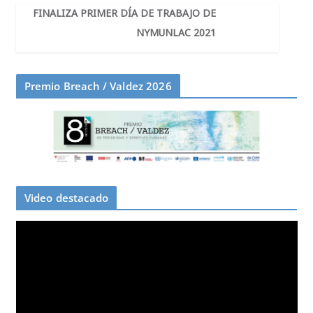
FINALIZA PRIMER DÍA DE TRABAJO DE
NYMUNLAC 2021
Premio Breach / Valdez 2026
Video destacado
R
e
p
r
o