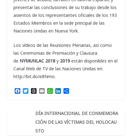
presentar las conclusiones de su trabajo desde los
asientos de los representantes oficiales de los 193
Estados Miembros en la sede principal de las
Naciones Unidas en Nueva York.
Los vídeos de las Reuniones Plenarias, así como
las Ceremonias de Premiación y Clausura
de
NYMUNLAC 2018
y
2019
están disponibles en el
Canal Web de TV de las Naciones Unidas en:
http://bit.do/e8Nmo.
F
T
T
E
W
L
C
a
w
h
m
h
i
o
c
i
r
a
a
n
m
e
t
e
i
t
k
p
b
t
a
l
s
e
a
DÍA INTERNACIONAL DE CONMEMORA
o
e
d
A
d
r
CIÓN DE LAS VÍCTIMAS DEL HOLOCAU
o
r
s
p
I
t
k
p
n
i
STO
r