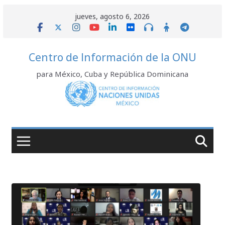
Saltar
jueves, agosto 6, 2026
al
contenido
Centro de Información de la ONU
para México, Cuba y República Dominicana