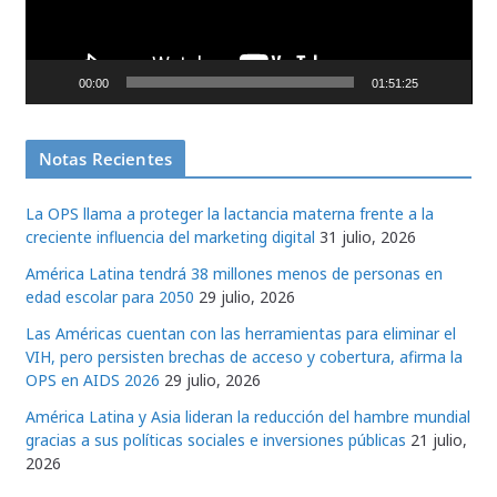
d
u
c
00:00
01:51:25
t
o
r
Notas Recientes
d
e
La OPS llama a proteger la lactancia materna frente a la
v
creciente influencia del marketing digital
31 julio, 2026
í
América Latina tendrá 38 millones menos de personas en
d
edad escolar para 2050
29 julio, 2026
e
Las Américas cuentan con las herramientas para eliminar el
o
VIH, pero persisten brechas de acceso y cobertura, afirma la
OPS en AIDS 2026
29 julio, 2026
América Latina y Asia lideran la reducción del hambre mundial
gracias a sus políticas sociales e inversiones públicas
21 julio,
2026