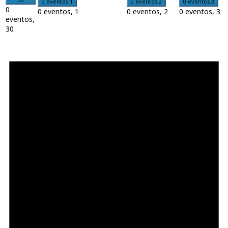
0 eventos
1
0 eventos
2
0 eventos
3
0
0 eventos,
1
0 eventos,
2
0 eventos,
3
eventos,
30