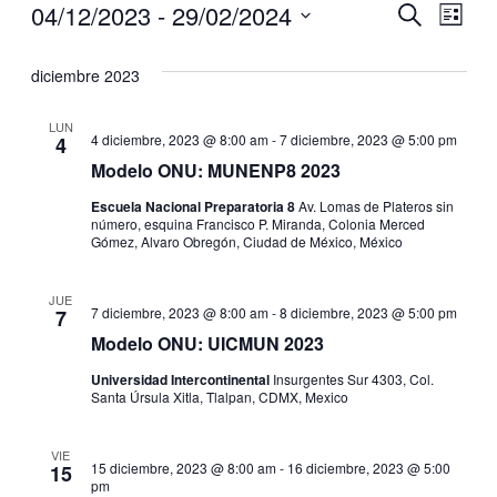
Eventos
04/12/2023
 - 
29/02/2024
Búsqu
Nav
Buscar
Lista
Seleccionar
de
y
fecha.
diciembre 2023
vis
navega
LUN
de
4 diciembre, 2023 @ 8:00 am
-
7 diciembre, 2023 @ 5:00 pm
4
de
Modelo ONU: MUNENP8 2023
Eve
vistas
Escuela Nacional Preparatoria 8
Av. Lomas de Plateros sin
número, esquina Francisco P. Miranda, Colonia Merced
de
Gómez, Alvaro Obregón, Ciudad de México, México
Event
JUE
7 diciembre, 2023 @ 8:00 am
-
8 diciembre, 2023 @ 5:00 pm
7
Modelo ONU: UICMUN 2023
Universidad Intercontinental
Insurgentes Sur 4303, Col.
Santa Úrsula Xitla, Tlalpan, CDMX, Mexico
VIE
15 diciembre, 2023 @ 8:00 am
-
16 diciembre, 2023 @ 5:00
15
pm