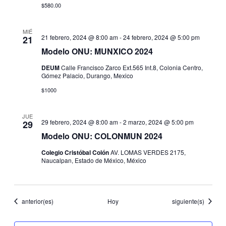
$580.00
MIÉ
21 febrero, 2024 @ 8:00 am
-
24 febrero, 2024 @ 5:00 pm
21
Modelo ONU: MUNXICO 2024
DEUM
Calle Francisco Zarco Ext.565 Int.8, Colonia Centro,
Gómez Palacio, Durango, Mexico
$1000
JUE
29 febrero, 2024 @ 8:00 am
-
2 marzo, 2024 @ 5:00 pm
29
Modelo ONU: COLONMUN 2024
Colegio Cristóbal Colón
AV. LOMAS VERDES 2175,
Naucalpan, Estado de México, México
Eventos
Eventos
anterior(es)
Hoy
siguiente(s)