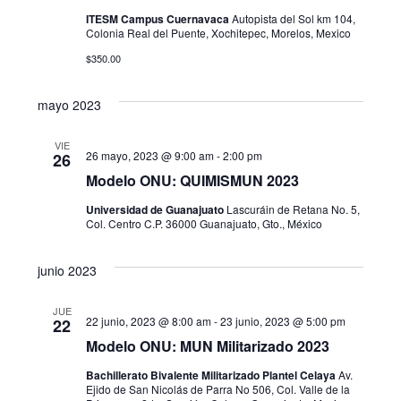
g
a
ITESM Campus Cuernavaca
Autopista del Sol km 104,
Colonia Real del Puente, Xochitepec, Morelos, Mexico
a
s
$350.00
c
d
i
mayo 2023
e
E
ó
VIE
26 mayo, 2023 @ 9:00 am
-
2:00 pm
26
v
d
Modelo ONU: QUIMISMUN 2023
e
e
Universidad de Guanajuato
Lascuráin de Retana No. 5,
n
Col. Centro C.P. 36000 Guanajuato, Gto., México
v
t
junio 2023
i
o
JUE
s
22 junio, 2023 @ 8:00 am
-
23 junio, 2023 @ 5:00 pm
22
Modelo ONU: MUN Militarizado 2023
t
Bachillerato Bivalente Militarizado Plantel Celaya
Av.
a
Ejido de San Nicolás de Parra No 506, Col. Valle de la