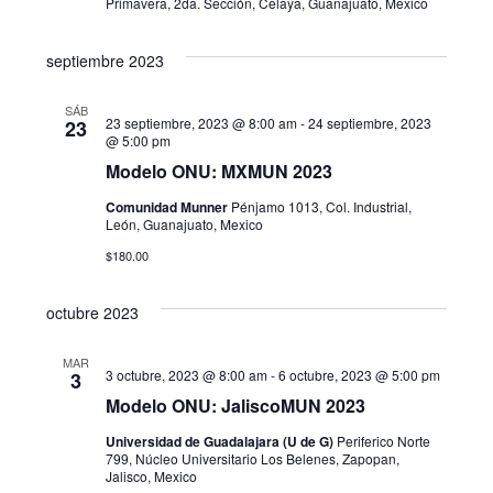
Primavera, 2da. Sección, Celaya, Guanajuato, Mexico
s
septiembre 2023
d
e
SÁB
23 septiembre, 2023 @ 8:00 am
-
24 septiembre, 2023
23
@ 5:00 pm
E
Modelo ONU: MXMUN 2023
v
Comunidad Munner
Pénjamo 1013, Col. Industrial,
León, Guanajuato, Mexico
e
$180.00
n
octubre 2023
t
MAR
o
3 octubre, 2023 @ 8:00 am
-
6 octubre, 2023 @ 5:00 pm
3
Modelo ONU: JaliscoMUN 2023
s
Universidad de Guadalajara (U de G)
Periferico Norte
799, Núcleo Universitario Los Belenes, Zapopan,
Jalisco, Mexico