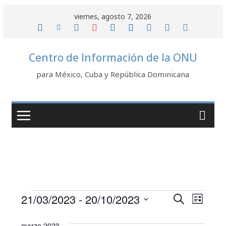
Saltar
viernes, agosto 7, 2026
al
contenido
Centro de Información de la ONU
para México, Cuba y República Dominicana
Eventos
N
B
21/03/2023
 - 
20/10/2023
B
L
u
a
S
i
ú
s
marzo 2023
e