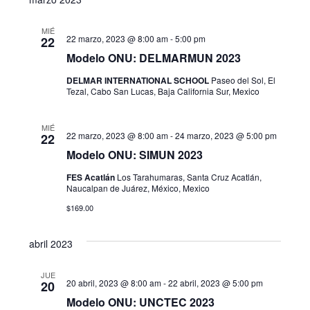
s
v
c
s
t
l
a
e
a
MIÉ
e
r
22 marzo, 2023 @ 8:00 am
-
5:00 pm
q
22
g
c
Modelo ONU: DELMARMUN 2023
u
c
a
DELMAR INTERNATIONAL SCHOOL
Paseo del Sol, El
i
Tezal, Cabo San Lucas, Baja California Sur, Mexico
e
c
o
i
d
n
MIÉ
22 marzo, 2023 @ 8:00 am
-
24 marzo, 2023 @ 5:00 pm
22
a
ó
a
Modelo ONU: SIMUN 2023
r
n
f
y
FES Acatlán
Los Tarahumaras, Santa Cruz Acatlán,
d
Naucalpan de Juárez, México, Mexico
e
n
c
$169.00
e
h
a
v
a
abril 2023
i
v
.
JUE
s
e
20 abril, 2023 @ 8:00 am
-
22 abril, 2023 @ 5:00 pm
20
t
Modelo ONU: UNCTEC 2023