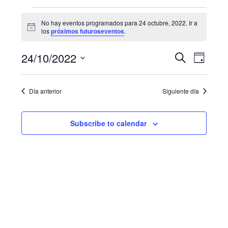
Eventos
No hay eventos programados para 24 octubre, 2022. Ir a
N
for
los
próximos futuroseventos
.
o
t
24
N
B
24/10/2022
i
B
D
c
u
a
octubre,
e
S
í
ú
s
a
e
v
c
2022
Día anterior
Siguiente día
s
l
a
e
e
r
q
g
c
Subscribe to calendar
u
c
a
i
e
c
o
i
d
n
a
ó
a
r
n
f
y
d
e