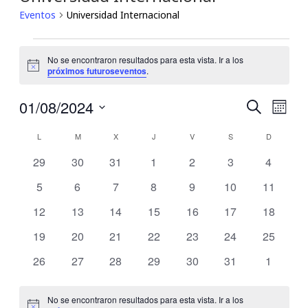
Eventos
Universidad Internacional
Eventos
No se encontraron resultados para esta vista. Ir a los
Notice
próximos futuroseventos
.
01/08/2024
Búsqu
Nav
Buscar
Mes
Seleccionar
de
y
Calendario
fecha.
L
LUNES
M
MARTES
X
MIÉRCOLES
J
JUEVES
V
VIERNES
S
SÁBADO
D
DOMING
vis
navega
0
0
0
0
0
0
0
29
30
31
1
2
3
4
de
eventos
eventos
eventos
eventos
eventos
eventos
eventos
de
0
0
0
0
0
0
0
5
6
7
8
9
10
11
de
Eventos
eventos
eventos
eventos
eventos
eventos
eventos
eventos
Eve
0
0
0
0
0
0
0
12
13
14
15
16
17
18
vistas
eventos
eventos
eventos
eventos
eventos
eventos
eventos
0
0
0
0
0
0
0
19
20
21
22
23
24
25
de
eventos
eventos
eventos
eventos
eventos
eventos
eventos
0
0
0
0
0
0
0
26
27
28
29
30
31
1
Event
eventos
eventos
eventos
eventos
eventos
eventos
eventos
No se encontraron resultados para esta vista. Ir a los