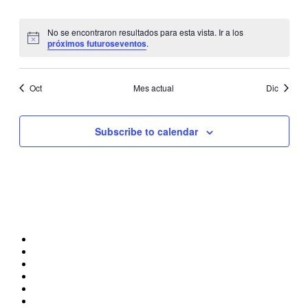
Event
eventos
eventos
eventos
eventos
eventos
eventos
evento
No se encontraron resultados para esta vista. Ir a los
Notice
próximos futuroseventos
.
Oct
Mes actual
Dic
Subscribe to calendar