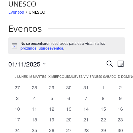
UNESCO
Eventos
UNESCO
Eventos
No se encontraron resultados para esta vista. Ir a los
Notice
próximos futuroseventos
.
01/11/2025
Búsqu
Nav
Buscar
Mes
Seleccionar
de
y
Calendario
fecha.
L
LUNES
M
MARTES
X
MIÉRCOLES
J
JUEVES
V
VIERNES
S
SÁBADO
D
DOMIN
vis
navega
0
0
0
0
0
0
0
27
28
29
30
31
1
2
de
eventos
eventos
eventos
eventos
eventos
eventos
evento
de
0
0
0
0
0
0
0
3
4
5
6
7
8
9
de
Eventos
eventos
eventos
eventos
eventos
eventos
eventos
evento
Eve
0
0
0
0
0
0
0
10
11
12
13
14
15
16
vistas
eventos
eventos
eventos
eventos
eventos
eventos
evento
0
0
0
0
0
0
0
17
18
19
20
21
22
23
de
eventos
eventos
eventos
eventos
eventos
eventos
evento
0
0
0
0
0
0
0
24
25
26
27
28
29
30