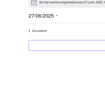
No hay eventos programados para 27 junio, 2025. I
N
for
o
t
27/06/2025
27
i
c
S
e
junio,
e
Día anterior
2025
l
e
c
c
i
o
n
a
r
f
e
c
h