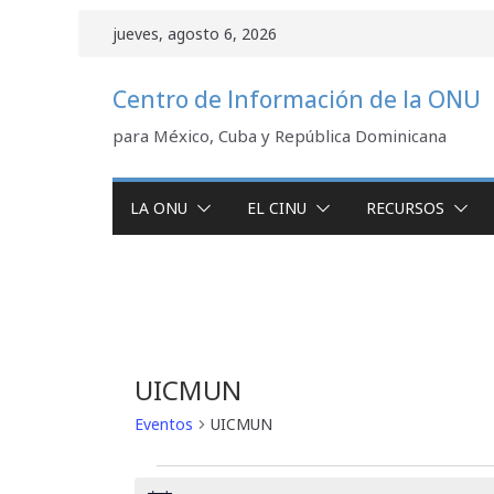
Saltar
jueves, agosto 6, 2026
al
contenido
Centro de Información de la ONU
para México, Cuba y República Dominicana
LA ONU
EL CINU
RECURSOS
UICMUN
Eventos
UICMUN
Eventos