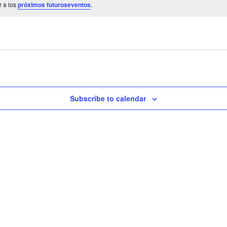
r a los
próximos futuroseventos
.
Subscribe to calendar