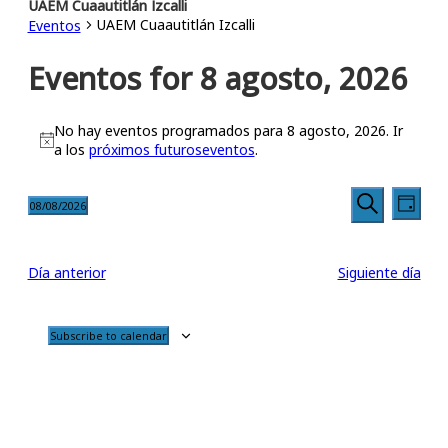
UAEM Cuaautitlán Izcalli
UAEM Cuaautitlán Izcalli
Eventos
Eventos for 8 agosto, 2026
No hay eventos programados para 8 agosto, 2026. Ir
Notice
a los
próximos futuroseventos
.
Búsqu
Nav
08/08/2026
Día
Seleccionar
Buscar
de
y
fecha.
vis
Día anterior
Siguiente día
navega
de
de
Subscribe to calendar
Eve
vistas
de