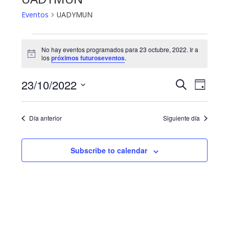
Eventos
UADYMUN
Eventos
No hay eventos programados para 23 octubre, 2022. Ir a
N
for
los
próximos futuroseventos
.
o
t
23
N
B
23/10/2022
i
B
D
c
u
a
octubre,
e
S
í
ú
s
a
e
v
c
2022
Día anterior
Siguiente día
s
l
a
e
e
r
q
g
c
Subscribe to calendar
u
c
a
i
e
c
o
i
d
n
a
ó
a
r