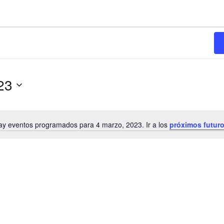
23
ay eventos programados para 4 marzo, 2023. Ir a los
próximos futur
N
o
t
i
c
e