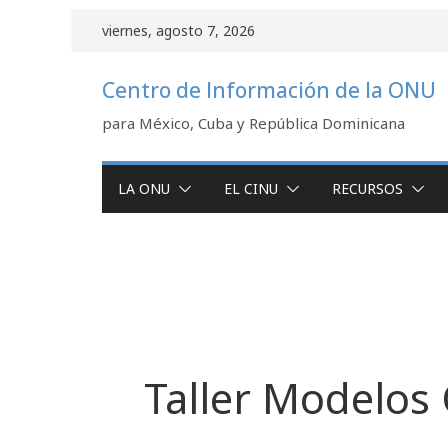
Saltar
viernes, agosto 7, 2026
al
contenido
Centro de Información de la ONU
para México, Cuba y República Dominicana
LA ONU
EL CINU
RECURSOS
Taller Modelo