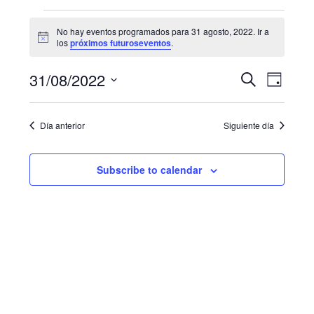
Eventos
No hay eventos programados para 31 agosto, 2022. Ir a
N
for
los
próximos futuroseventos
.
o
t
31
N
B
31/08/2022
i
B
D
c
u
a
agosto,
e
S
í
ú
s
a
e
v
c
2022
Día anterior
Siguiente día
s
l
a
e
e
r
q
g
c
Subscribe to calendar
u
c
a
i
e
c
o
i
d
n
a
ó
a
r
n
f
y
d
e