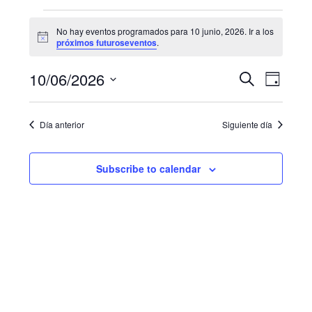
Eventos
No hay eventos programados para 10 junio, 2026. Ir a los
N
for
próximos futuroseventos
.
o
t
10
N
B
10/06/2026
i
B
D
c
u
a
junio,
e
S
í
ú
s
a
e
v
c
2026
Día anterior
Siguiente día
s
l
a
e
e
r
q
g
c
Subscribe to calendar
u
c
a
i
e
c
o
i
d
n
a
ó
a
r
n
f
y
d
e