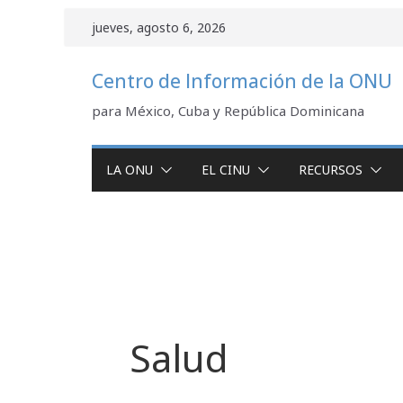
Saltar
jueves, agosto 6, 2026
al
contenido
Centro de Información de la ONU
para México, Cuba y República Dominicana
LA ONU
EL CINU
RECURSOS
Salud