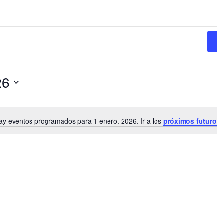
26
ay eventos programados para 1 enero, 2026. Ir a los
próximos futur
N
o
t
i
c
e