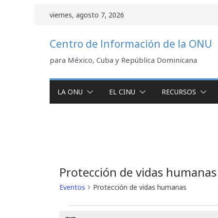
Saltar
viernes, agosto 7, 2026
al
contenido
Centro de Información de la ONU
para México, Cuba y República Dominicana
LA ONU
EL CINU
RECURSOS
Protección de vidas humanas
Eventos
Protección de vidas humanas
Eventos