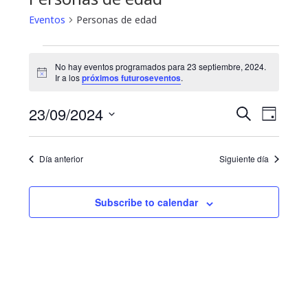
Eventos
Personas de edad
Eventos
No hay eventos programados para 23 septiembre, 2024.
N
for
Ir a los
próximos futuroseventos
.
o
t
23
N
B
23/09/2024
i
B
D
c
u
a
septiembre,
e
S
í
ú
s
a
e
v
c
2024
Día anterior
Siguiente día
s
l
a
e
e
r
q
g
c
Subscribe to calendar
u
c
a
i
e
c
o
i
d
n
a
ó
a
r