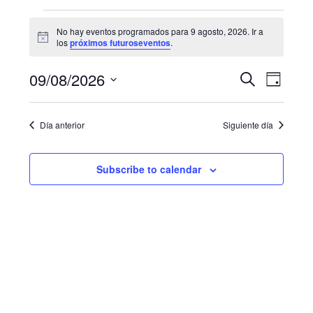
Eventos
No hay eventos programados para 9 agosto, 2026. Ir a
N
for
los
próximos futuroseventos
.
o
t
9
N
B
09/08/2026
i
B
D
c
u
a
agosto,
e
S
í
ú
s
a
e
v
c
2026
Día anterior
Siguiente día
s
l
a
e
e
r
q
g
c
Subscribe to calendar
u
c
a
i
e
c
o
i
d
n
a
ó
a
r
n
f
y
d
e