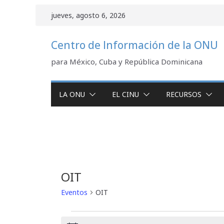
Saltar
jueves, agosto 6, 2026
al
contenido
Centro de Información de la ONU
para México, Cuba y República Dominicana
LA ONU
EL CINU
RECURSOS
OIT
Eventos
OIT
Eventos