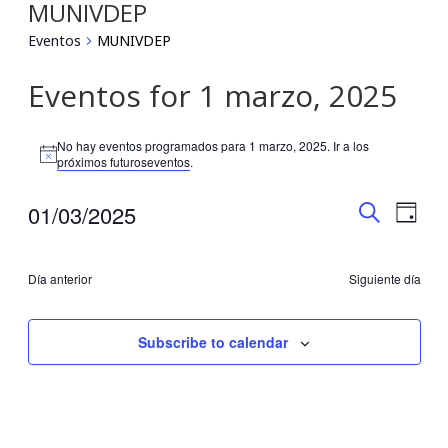
MUNIVDEP
Eventos
MUNIVDEP
Eventos for 1 marzo, 2025
No hay eventos programados para 1 marzo, 2025. Ir a los
Notice
próximos futuroseventos
.
Búsqu
Nav
01/03/2025
Día
Buscar
Seleccionar
de
y
fecha.
vis
Día anterior
Siguiente día
navega
de
de
Subscribe to calendar
Eve
vistas
de