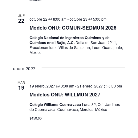
i
v
.
s
e
JUE
octubre 22 @ 8:00 am
-
octubre 23 @ 5:00 pm
22
t
g
Modelo ONU: COMUN-SEDMUN 2026
a
Colegio Nacional de Ingenieros Químicos y de
a
s
Químicos en el Bajío, A.C.
Delta de San Juan #211,
Fraccionamiento Villas de San Juan, Leon, Guanajuato,
c
d
Mexico
i
e
enero 2027
E
ó
MAR
v
d
19 enero, 2027 @ 8:00 am
-
21 enero, 2027 @ 5:00 pm
19
e
Modelos ONU: WILLMUN 2027
e
n
Colegio Williams Cuernavaca
Luna 32, Col. Jardines
de Cuernavaca, Cuernavaca, Morelos, México
v
t
$450.00
i
o
s