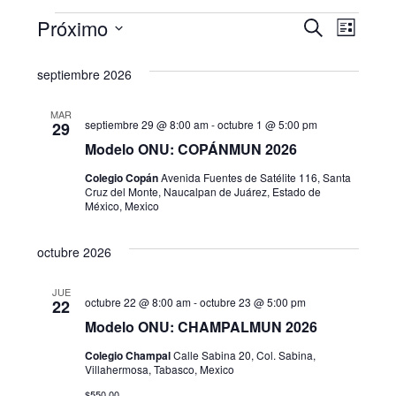
Eventos
N
B
Próximo
B
L
u
a
S
i
ú
s
septiembre 2026
s
e
v
c
s
t
l
a
e
a
MAR
e
r
septiembre 29 @ 8:00 am
-
octubre 1 @ 5:00 pm
q
29
g
c
Modelo ONU: COPÁNMUN 2026
u
c
a
Colegio Copán
Avenida Fuentes de Satélite 116, Santa
i
Cruz del Monte, Naucalpan de Juárez, Estado de
e
c
México, Mexico
o
i
d
n
a
octubre 2026
ó
a
r
n
JUE
f
y
octubre 22 @ 8:00 am
-
octubre 23 @ 5:00 pm
22
d
e
Modelo ONU: CHAMPALMUN 2026
n
c
e
Colegio Champal
Calle Sabina 20, Col. Sabina,
h
a
Villahermosa, Tabasco, Mexico
v
a
$550.00