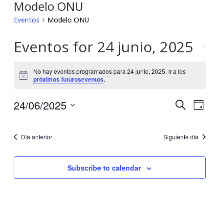
Modelo ONU
Eventos
Modelo ONU
Eventos for 24 junio, 2025
No hay eventos programados para 24 junio, 2025. Ir a los
Notice
próximos futuroseventos
.
24/06/2025
Búsqu
Nav
Buscar
Día
Seleccionar
de
y
fecha.
Día anterior
Siguiente día
vis
navega
de
de
Subscribe to calendar
Eve
vistas
de