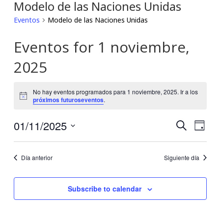
Modelo de las Naciones Unidas
Eventos
Modelo de las Naciones Unidas
Eventos for 1 noviembre,
2025
No hay eventos programados para 1 noviembre, 2025. Ir a los
Notice
próximos futuroseventos
.
01/11/2025
Búsqu
Nav
Buscar
Día
Seleccionar
de
y
fecha.
Día anterior
Siguiente día
vis
navega
de
de
Subscribe to calendar
Eve
vistas