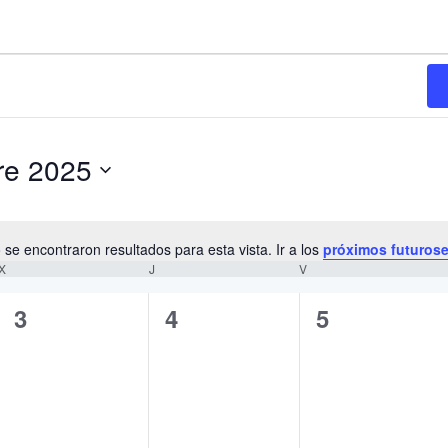
re 2025
 se encontraron resultados para esta vista. Ir a los
próximos futuros
N
X
MIÉRCOLES
J
JUEVES
V
VIERNES
o
t
0
0
0
3
4
5
i
e
e
e
c
e
v
v
v
e
e
e