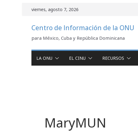
Saltar
viernes, agosto 7, 2026
al
contenido
Centro de Información de la ONU
para México, Cuba y República Dominicana
LA ONU
EL CINU
RECURSOS
MaryMUN