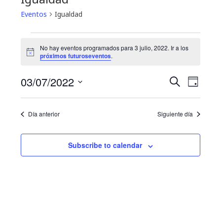
Eventos
Igualdad
Eventos
No hay eventos programados para 3 julio, 2022. Ir a los
N
for
próximos futuroseventos
.
o
t
3
N
B
03/07/2022
i
B
D
c
u
a
julio,
e
S
í
ú
s
a
e
v
c
2022
Día anterior
Siguiente día
s
l
a
e
e
r
q
g
c
Subscribe to calendar
u
c
a
i
e
c
o
i
d
n
a
ó
a
r