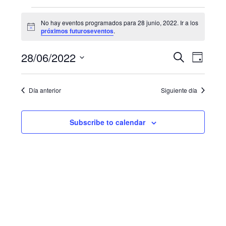
Eventos
No hay eventos programados para 28 junio, 2022. Ir a los
N
for
próximos futuroseventos
.
o
t
28
N
B
28/06/2022
i
B
D
c
u
a
junio,
e
S
í
ú
s
a
e
v
c
2022
Día anterior
Siguiente día
s
l
a
e
e
r
q
g
c
Subscribe to calendar
u
c
a
i
e
c
o
i
d
n
a
ó
a
r
n
f
y
d
e