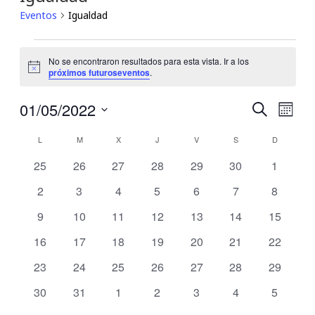
Eventos
Igualdad
Eventos
No se encontraron resultados para esta vista. Ir a los
Notice
próximos futuroseventos
.
01/05/2022
Búsqu
Nav
Buscar
Mes
Seleccionar
de
y
Calendario
fecha.
L
LUNES
M
MARTES
X
MIÉRCOLES
J
JUEVES
V
VIERNES
S
SÁBADO
D
DOMING
vis
navega
0
0
0
0
0
0
0
25
26
27
28
29
30
1
de
eventos
eventos
eventos
eventos
eventos
eventos
eventos
de
0
0
0
0
0
0
0
2
3
4
5
6
7
8
de
Eventos
eventos
eventos
eventos
eventos
eventos
eventos
eventos
Eve
0
0
0
0
0
0
0
9
10
11
12
13
14
15
vistas
eventos
eventos
eventos
eventos
eventos
eventos
eventos
0
0
0
0
0
0
0
16
17
18
19
20
21
22
de
eventos
eventos
eventos
eventos
eventos
eventos
eventos
0
0
0
0
0
0
0
23
24
25
26
27
28
29
Event
eventos
eventos
eventos
eventos
eventos
eventos
eventos
0
0
0
0
0
0
0
30
31
1
2
3
4
5
eventos
eventos
eventos
eventos
eventos
eventos
eventos