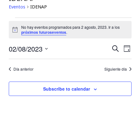
Eventos
IDENAP
Eventos
No hay eventos programados para 2 agosto, 2023. Ir a los
Notice
próximos futuroseventos
.
for
2
02/08/2023
Búsqu
Nav
Buscar
Día
Seleccionar
de
agosto,
y
fecha.
Día anterior
Siguiente día
vis
2023
navega
de
de
Subscribe to calendar
Eve
vistas
de
Event